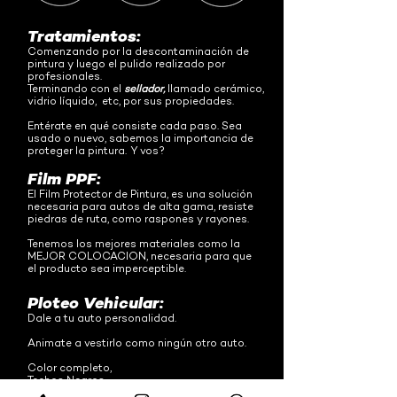
Tratamientos:
Comenzando por la descontaminación de
pintura y luego el pulido realizado por
profesionales.
Terminando con
el
sellador,
llamado cerámico,
vidrio líquido, etc, por sus propiedades.
Entérate en qué consiste cada paso. Sea
usado o nuevo,
sabemos la importancia de
proteger la pintura.
Y vos?
Film PPF:
El Film Protector de Pintura, es una solución
necesaria para autos de alta gama, resiste
piedras de ruta, como raspones y rayones.
Tenemos los mejores materiales como la
MEJOR COLOCACION, necesaria para que
el producto sea imperceptible.
Ploteo Vehicular:
Dale a tu auto personalidad.
Animate a vestirlo como ningún otro auto.
Color completo,
Techos Negros,
Detalles