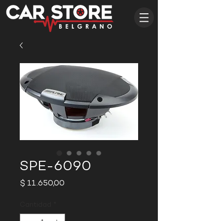
SPE-6090
Precio
$ 11.650,00
Cantidad
*